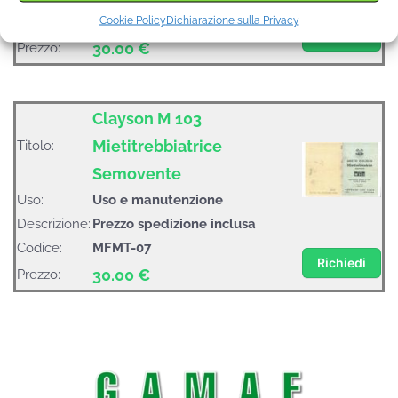
Codice:
MC-05
Cookie Policy
Dichiarazione sulla Privacy
Richiedi
30.00 €
Prezzo:
Clayson M 103
Mietitrebbiatrice
Titolo:
Semovente
Uso:
Uso e manutenzione
Descrizione:
Prezzo spedizione inclusa
Codice:
MFMT-07
Richiedi
30.00 €
Prezzo: