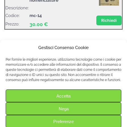
nomenclatore
Descrizione:
Codice:
mc-14
Richiedi
30.00 €
Prezzo:
Motofalciatrice Oljmpia
Gestisci Consenso Cookie
Titolo:
Bedogni e Ferrari
Per fornire le migliori esperienze, utilizziamo tecnologie come i cookie per
Uso:
Uso e manutenzione
memorizzare e/o accedere alle informazioni del dispositivo. Il consenso a
queste tecnologie ci permetterà di elaborare dati come il comportamento
Descrizione:
Prezzo spedizione inclusa
di navigazione o ID unici su questo sito. Non acconsentire o ritirare il
Codice:
MF-12
consenso può influire negativamente su alcune caratteristiche e funzioni.
Richiedi
30.00 €
Prezzo:
Accetta
Nega
CADOPPI C 60
Titolo:
Uso:
Uso e manutenzione e ricambi
Preferenze
Descrizione:
Prezzo spedizione inclusa